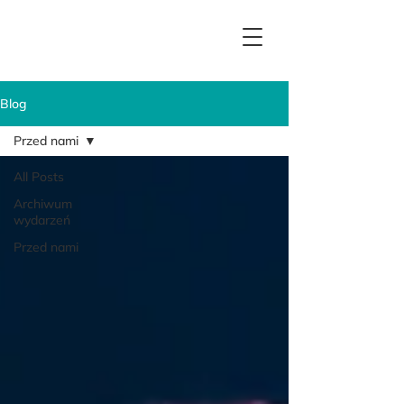
Blog
Przed nami
All Posts
Archiwum
wydarzeń
Przed nami