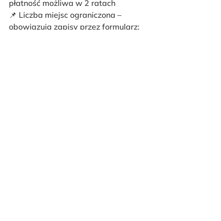
płatność możliwa w 2 ratach
📌 Liczba miejsc ograniczona – 
obowiązują zapisy przez formularz: 
https://forms.gle/4LRPsmiCeJ7Aeqbs
9
Komentarze