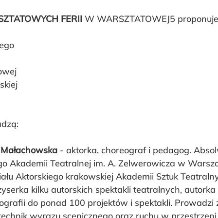
ZTATOWYCH FERII
 W WARSZTATOWEJ5 proponujem
nego
owej
skiej
dzą:
a Małachowska
 - aktorka, choreograf i pedagog. Abso
go Akademii Teatralnej im. A. Zelwerowicza w Warsza
u Aktorskiego krakowskiej Akademii Sztuk Teatralnyc
serka kilku autorskich spektakli teatralnych, autorka
ografii do ponad 100 projektów i spektakli. Prowadzi z
technik wyrazu scenicznego oraz ruchu w przestrzeni 