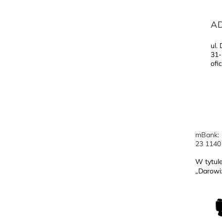
A
ul.
31-
ofic
mBank:
23 1140
W tytul
„Darowiz