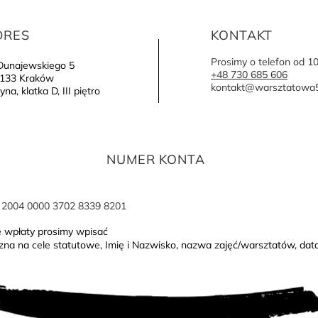
DRES
KONTAKT
Prosimy o telefon od 1
 Dunajewskiego 5
+48 730 685 606
133 Kraków
kontakt@warsztatowa5
yna, klatka D, III piętro
NUMER KONTA
 2004 0000 3702 8339 8201
e wpłaty prosimy wpisać
na na cele statutowe, Imię i Nazwisko, nazwa zajęć/warsztatów, data