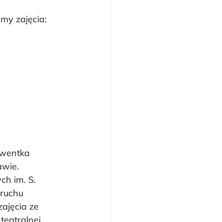
y zajęcia:
lwentka 
wie. 
h im. S. 
 ruchu 
ajęcia ze 
teatralnej.