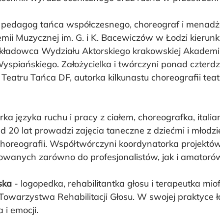
- pedagog tańca współczesnego, choreograf i menadżer
i Muzycznej im. G. i K. Bacewiczów w Łodzi kierunku
ykładowca Wydziału Aktorskiego krakowskiej Akademii
Wyspiańskiego. Założycielka i twórczyni ponad czterdz
i Teatru Tańca DF, autorka kilkunastu choreografii tea
erka języka ruchu i pracy z ciałem, choreografka, italian
 20 lat prowadzi zajęcia taneczne z dziećmi i młodzi
 choreografii. Współtwórczyni koordynatorka projektó
rowanych zarówno do profesjonalistów, jak i amatoró
ska
 - logopedka, rehabilitantka głosu i terapeutka mio
 Towarzystwa Rehabilitacji Głosu. W swojej praktyce ł
 i emocji.