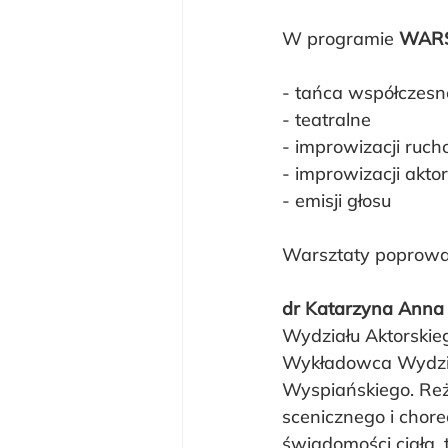
W programie 
WARS
- tańca współczes
- teatralne
- improwizacji ruch
- improwizacji aktor
- emisji głosu
Warsztaty poprowa
dr Katarzyna Ann
Wydziału Aktorskie
Wykładowca Wydział
Wyspiańskiego. Reży
scenicznego i chore
świadomości ciała, 