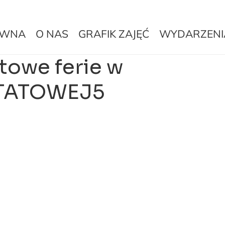
ÓWNA
O NAS
GRAFIK ZAJĘĆ
WYDARZENI
towe ferie w
TATOWEJ5