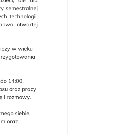
eci, ale dla 
y semestralnej 
 technologii, 
owo otwartej 
ieży w wieku 
przygotowania 
do 14:00. 
osu oraz pracy 
ę i rozmowy.
mego siebie, 
em oraz 