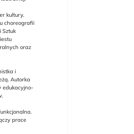
 kultury. 
 choreografii 
 Sztuk 
iestu 
tralnych oraz 
istka i 
eżą. Autorka 
w edukacyjno-
w.
funkcjonalna. 
ączy prace 