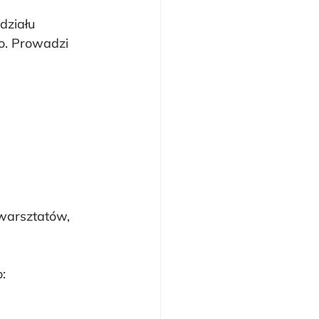
działu 
o. Prowadzi 
warsztatów, 
: 