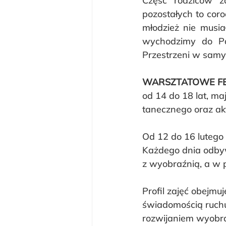
Część rodziców zd
pozostałych to coro
młodzież nie musi
wychodzimy do Pań
Przestrzeni w sam
WARSZTATOWE FE
od 14 do 18 lat, m
tanecznego oraz akt
Od 12 do 16 lutego
Każdego dnia odbywa
z wyobraźnią, a w 
Profil zajęć obejm
świadomością ruchu
rozwijaniem wyobra