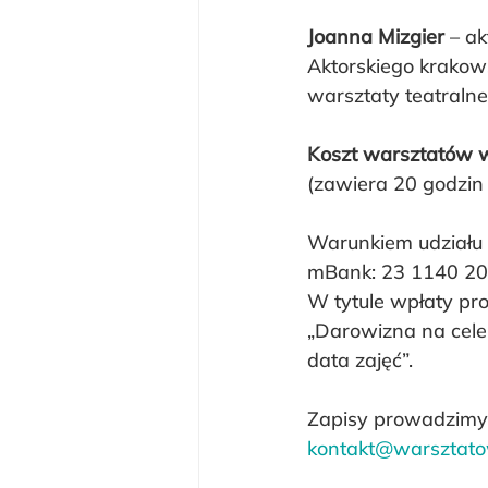
Joanna Mizgier
 – a
Aktorskiego krakows
warsztaty teatralne,
Koszt warsztatów w
(zawiera 20 godzin 
Warunkiem udziału 
mBank: 23 1140 2
W tytule wpłaty pr
„Darowizna na cele
data zajęć”.
Zapisy prowadzimy 
kontakt@warsztato