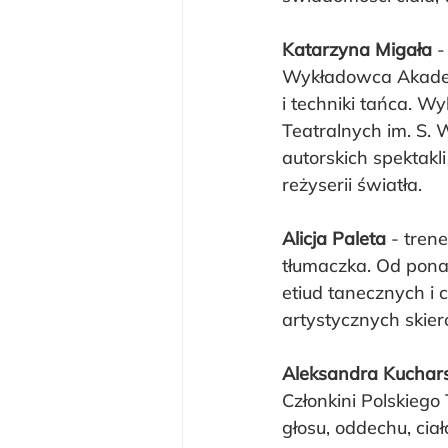
Katarzyna Migała
 
Wykładowca Akademi
i techniki tańca. W
Teatralnych im. S. 
autorskich spektakl
reżyserii światła.
Alicja Paleta
 - tren
tłumaczka. Od ponad
etiud tanecznych i
artystycznych skie
Aleksandra Kuchar
Członkini Polskiego
głosu, oddechu, ciała